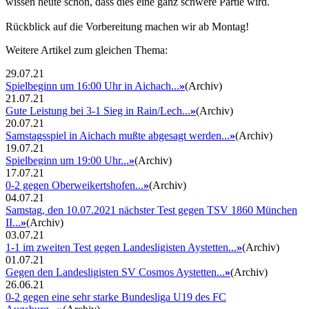
wissen heute schon, dass dies eine ganz schwere Partie wird.
Rückblick auf die Vorbereitung machen wir ab Montag!
Weitere Artikel zum gleichen Thema:
29.07.21
Spielbeginn um 16:00 Uhr in Aichach...
»
(Archiv)
21.07.21
Gute Leistung bei 3-1 Sieg in Rain/Lech...
»
(Archiv)
20.07.21
Samstagsspiel in Aichach mußte abgesagt werden...
»
(Archiv)
19.07.21
Spielbeginn um 19:00 Uhr...
»
(Archiv)
17.07.21
0-2 gegen Oberweikertshofen...
»
(Archiv)
04.07.21
Samstag, den 10.07.2021 nächster Test gegen TSV 1860 München
II...
»
(Archiv)
03.07.21
1-1 im zweiten Test gegen Landesligisten Aystetten...
»
(Archiv)
01.07.21
Gegen den Landesligisten SV Cosmos Aystetten...
»
(Archiv)
26.06.21
0-2 gegen eine sehr starke Bundesliga U19 des FC