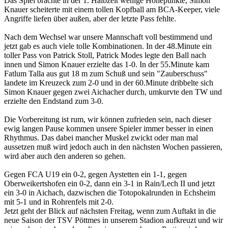
Das Spiel brachte in der 1. Halbzeit wenige Höhepunkte, Simon
Knauer scheiterte mit einem tollen Kopfball am BCA-Keeper, viele
Angriffe liefen über außen, aber der letzte Pass fehlte.
Nach dem Wechsel war unsere Mannschaft voll bestimmend und
jetzt gab es auch viele tolle Kombinationen. In der 48.Minute ein
toller Pass von Patrick Stoll, Patrick Modes legte den Ball nach
innen und Simon Knauer erzielte das 1-0. In der 55.Minute kam
Fatlum Talla aus gut 18 m zum Schuß und sein "Zauberschuss"
landete im Kreuzeck zum 2-0 und in der 60.Minute dribbelte sich
Simon Knauer gegen zwei Aichacher durch, umkurvte den TW und
erzielte den Endstand zum 3-0.
Die Vorbereitung ist rum, wir können zufrieden sein, nach dieser
ewig langen Pause kommen unsere Spieler immer besser in einen
Rhythmus. Das dabei mancher Muskel zwickt oder man mal
aussetzen muß wird jedoch auch in den nächsten Wochen passieren,
wird aber auch den anderen so gehen.
Gegen FCA U19 ein 0-2, gegen Aystetten ein 1-1, gegen
Oberweikertshofen ein 0-2, dann ein 3-1 in Rain/Lech II und jetzt
ein 3-0 in Aichach, dazwischen die Totopokalrunden in Echsheim
mit 5-1 und in Rohrenfels mit 2-0.
Jetzt geht der Blick auf nächsten Freitag, wenn zum Auftakt in die
neue Saison der TSV Pöttmes in unserem Stadion aufkreuzt und wir