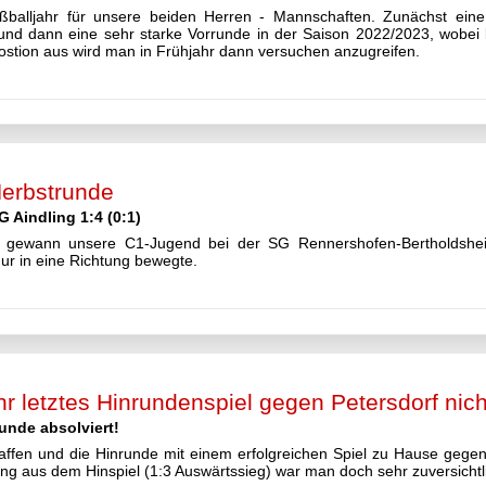
ußballjahr für unsere beiden Herren - Mannschaften. Zunächst e
nd dann eine sehr starke Vorrunde in der Saison 2022/2023, wobei b
ostion aus wird man in Frühjahr dann versuchen anzugreifen.
Herbstrunde
 Aindling 1:4 (0:1)
se gewann unsere C1-Jugend bei der SG Rennershofen-Bertholdshei
nur in eine Richtung bewegte.
r letztes Hinrundenspiel gegen Petersdorf nich
unde absolviert!
ffen und die Hinrunde mit einem erfolgreichen Spiel zu Hause gege
ng aus dem Hinspiel (1:3 Auswärtssieg) war man doch sehr zuversichtl