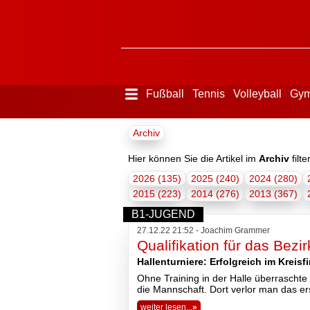
Fußball
Tennis
Volleyball
Gym
Menü
Archiv
ausblenden
Startseite
Hier können Sie die Artikel im
Archiv
filte
2026 (135)
2025 (240)
2024 (280)
2015 (223)
2014 (276)
2013 (367)
Der
Verein
B1-JUGEND
27.12.22 21:52 - Joachim Grammer
Qualifikation für das Bez
Hallenturniere: Erfolgreich im Kreisf
Ohne Training in der Halle überraschte
die Mannschaft. Dort verlor man das er
weiter lesen...
»