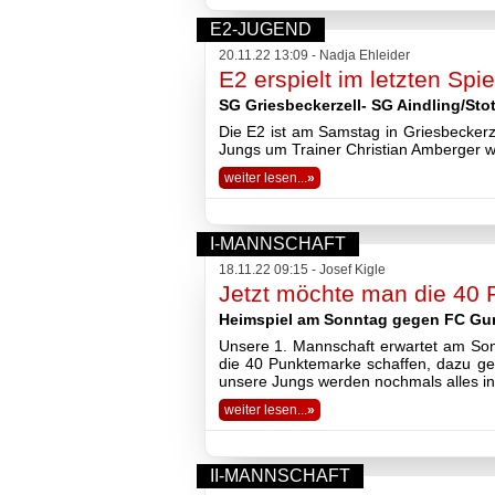
E2-JUGEND
20.11.22 13:09 - Nadja Ehleider
E2 erspielt im letzten Spi
SG Griesbeckerzell- SG Aindling/Sto
Die E2 ist am Samstag in Griesbeckerze
Jungs um Trainer Christian Amberger wa
weiter lesen...
»
I-MANNSCHAFT
18.11.22 09:15 - Josef Kigle
Jetzt möchte man die 40
Heimspiel am Sonntag gegen FC Gun
Unsere 1. Mannschaft erwartet am Son
die 40 Punktemarke schaffen, dazu geh
unsere Jungs werden nochmals alles in
weiter lesen...
»
II-MANNSCHAFT