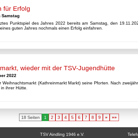
für Erfolg
m Samstag
letztes Punktspiel des Jahres 2022 bereits am Samstag, den 19.11
eines guten Jahres nochmals einen Erfolg einfahren.
smarkt, wieder mit der TSV-Jugendhütte
ber 2022
er Weihnachtsmarkt (Kathreinmarkt Markt) seine Pforten. Nach zweijäh
in ihrer Hütte.
18 Seiten
1
2
3
4
5
6
7
8
9
»
»»
TSV Aindling 1946 e.V.
Tele