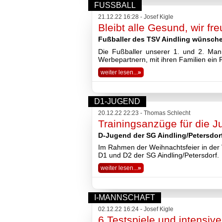
FUSSBALL
2018
21.12.22 16:28 - Josef Kigle
2017
Bleibt alle Gesund, wir fr
2016
2015
Fußballer des TSV Aindling wünsche
2014
Die Fußballer unserer 1. und 2. Man
2013
Werbepartnern, mit ihren Familien ein
2012
weiter lesen...
»
2011
2010
2009
D1-JUGEND
2008
Impressum
20.12.22 22:23 - Thomas Schlecht
Datenschutzerklärung
Trainingsanzüge für die J
Haftungsausschluss
D-Jugend der SG Aindling/Petersdorf
Im Rahmen der Weihnachtsfeier in der V
D1 und D2 der SG Aindling/Petersdorf.
weiter lesen...
»
I-MANNSCHAFT
02.12.22 16:24 - Josef Kigle
6 Testspiele und intensive