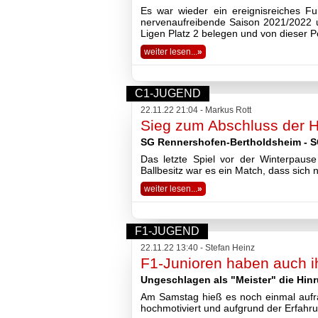
Es war wieder ein ereignisreiches F
nervenaufreibende Saison 2021/2022 u
Ligen Platz 2 belegen und von dieser P
weiter lesen...
»
C1-JUGEND
22.11.22 21:04 - Markus Rott
Sieg zum Abschluss der 
SG Rennershofen-Bertholdsheim - SG
Das letzte Spiel vor der Winterpau
Ballbesitz war es ein Match, dass sich 
weiter lesen...
»
F1-JUGEND
22.11.22 13:40 - Stefan Heinz
F1-Junioren haben auch ih
Ungeschlagen als "Meister" die Hinr
Am Samstag hieß es noch einmal aufra
hochmotiviert und aufgrund der Erfahru