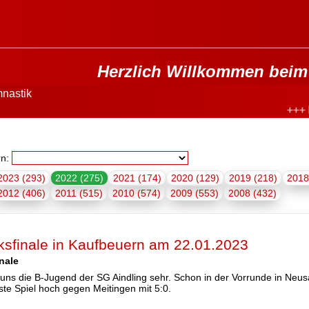
Herzlich Willkommen beim 
nastik
+++
I
: TS
rn:
2023 (293)
2022 (275)
2021 (174)
2020 (129)
2019 (218)
2018
2012 (406)
2011 (515)
2010 (574)
2009 (553)
2008 (432)
irksfinale in Kaufbeuern am 22.01.2023
inale
 uns die B-Jugend der SG Aindling sehr. Schon in der Vorrunde in Neu
ste Spiel hoch gegen Meitingen mit 5:0.