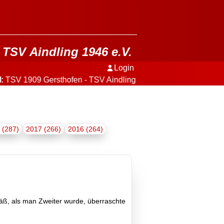
TSV Aindling 1946 e.V.
Login
V 1909 Gersthofen - TSV Aindling
3:2
+++
 (287)
2017 (266)
2016 (264)
säß, als man Zweiter wurde, überraschte