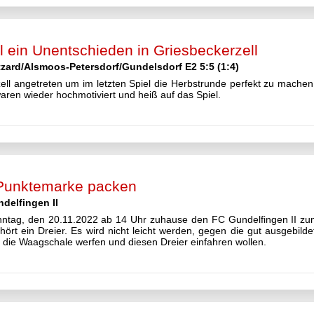
el ein Unentschieden in Griesbeckerzell
tzard/Alsmoos-Petersdorf/Gundelsdorf E2 5:5 (1:4)
ll angetreten um im letzten Spiel die Herbstrunde perfekt zu machen
ren wieder hochmotiviert und heiß auf das Spiel.
 Punktemarke packen
delfingen II
ntag, den 20.11.2022 ab 14 Uhr zuhause den FC Gundelfingen II zum
ört ein Dreier. Es wird nicht leicht werden, gegen die gut ausgebil
 die Waagschale werfen und diesen Dreier einfahren wollen.