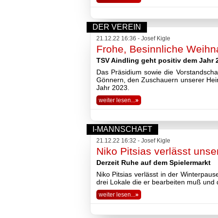
Fußball
Tennis
Volleyball
DER VEREIN
Stockschützen
21.12.22 16:36 - Josef Kigle
Gymnastik
Frohe, Besinnliche Weihn
Basketball
TSV Aindling geht positiv dem Jahr
Das Präsidium sowie die Vorstandscha
TSV
Gönnern, den Zuschauern unserer Heim
Gaststätte
Jahr 2023.
weiter lesen...
»
Sponsoren
Terminkalender
Fotogalerie
I-MANNSCHAFT
Wegbeschreibung
21.12.22 16:32 - Josef Kigle
Archiv
Niko Pitsias verlässt uns
2026
2025
Derzeit Ruhe auf dem Spielermarkt
2024
Niko Pitsias verlässt in der Winterpau
2023
drei Lokale die er bearbeiten muß und 
2022
weiter lesen...
»
2021
2020
2019