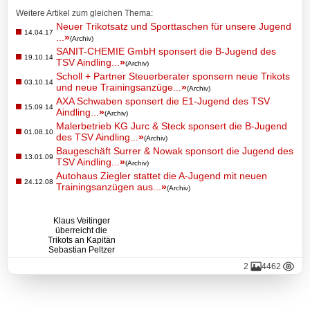
C1-
Weitere Artikel zum gleichen Thema:
Jugend
Neuer Trikotsatz und Sporttaschen für unsere Jugend
14.04.17
...
»
(Archiv)
C2-
SANIT-CHEMIE GmbH sponsert die B-Jugend des
19.10.14
TSV Aindling...
»
Jugend
(Archiv)
Scholl + Partner Steuerberater sponsern neue Trikots
03.10.14
und neue Trainingsanzüge...
»
(Archiv)
D1-
AXA Schwaben sponsert die E1-Jugend des TSV
15.09.14
Jugend
Aindling...
»
(Archiv)
Malerbetrieb KG Jurc & Steck sponsert die B-Jugend
01.08.10
des TSV Aindling...
»
Archiv
(Archiv)
Baugeschäft Surrer & Nowak sponsort die Jugend des
13.01.09
TSV Aindling...
»
(Archiv)
D2-
Autohaus Ziegler stattet die A-Jugend mit neuen
Jugend
24.12.08
Trainingsanzügen aus...
»
(Archiv)
D3-
Klaus Veitinger
Jugend
überreicht die
Trikots an Kapitän
Sebastian Peltzer
E1-
2
4462
Jugend
E2-