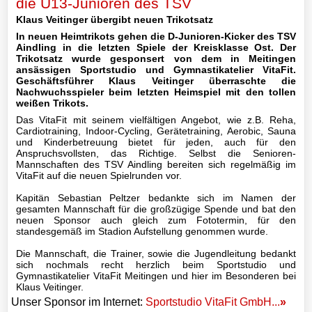
die U13-Junioren des TSV
Mannschaft
Klaus Veitinger übergibt neuen Trikotsatz
In neuen Heimtrikots gehen die D-Junioren-Kicker des TSV
III-
Aindling in die letzten Spiele der Kreisklasse Ost. Der
Mannschaft
Trikotsatz wurde gesponsert von dem in Meitingen
ansässigen Sportstudio und Gymnastikatelier VitaFit.
Geschäftsführer Klaus Veitinger überraschte die
Seniorenfußball
Nachwuchsspieler beim letzten Heimspiel mit den tollen
weißen Trikots.
Jugendfußball
Das VitaFit mit seinem vielfältigen Angebot, wie z.B. Reha,
Cardiotraining, Indoor-Cycling, Gerätetraining, Aerobic, Sauna
und Kinderbetreuung bietet für jeden, auch für den
A1-
Anspruchsvollsten, das Richtige. Selbst die Senioren-
Jugend
Mannschaften des TSV Aindling bereiten sich regelmäßig im
VitaFit auf die neuen Spielrunden vor.
A2-
Kapitän Sebastian Peltzer bedankte sich im Namen der
Jugend
gesamten Mannschaft für die großzügige Spende und bat den
neuen Sponsor auch gleich zum Fototermin, für den
B1-
standesgemäß im Stadion Aufstellung genommen wurde.
Jugend
Die Mannschaft, die Trainer, sowie die Jugendleitung bedankt
sich nochmals recht herzlich beim Sportstudio und
B2-
Gymnastikatelier VitaFit Meitingen und hier im Besonderen bei
Klaus Veitinger.
Jugend
Unser Sponsor im Internet:
Sportstudio VitaFit GmbH...
»