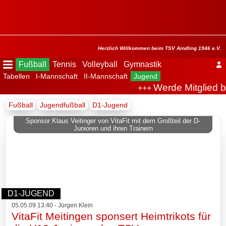
Menü
ausblenden
Startseite
Herzlich Willkommen beim TSV Aindling 1946 e.V.
Fußball
Tennis
Volleyball
Gymnastik
Tabellen
I-Mannschaft
II-Mannschaft
Jugend
Der
Werde Mitglied b
+++
Verein
Fußball
Jugendfußball
D1-Jugend
Fußball
Sponsor Klaus Veitinger von VitaFit mit dem Großteil der D-
Junioren und ihren Trainern
Spielplan
Tabellen
I-
D1-JUGEND
Mannschaft
05.05.09 13:40 - Jürgen Klein
VitaFit Meitingen sponsert Heimtrikots für
II-