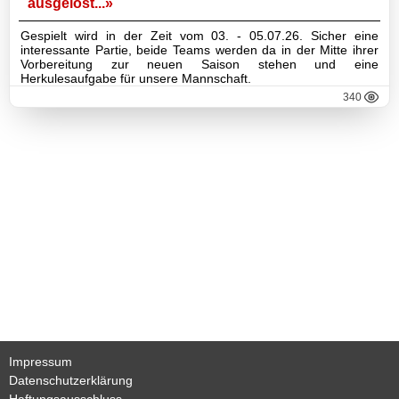
ausgelost...»
II-
Gespielt wird in der Zeit vom 03. - 05.07.26. Sicher eine
Mannschaft
interessante Partie, beide Teams werden da in der Mitte ihrer
Vorbereitung zur neuen Saison stehen und eine
Herkulesaufgabe für unsere Mannschaft.
III-
340
Mannschaft
Seniorenfußball
Jugendfußball
Tennis
Volleyball
Stockschützen
Gymnastik
Impressum
Datenschutzerklärung
Haftungsausschluss