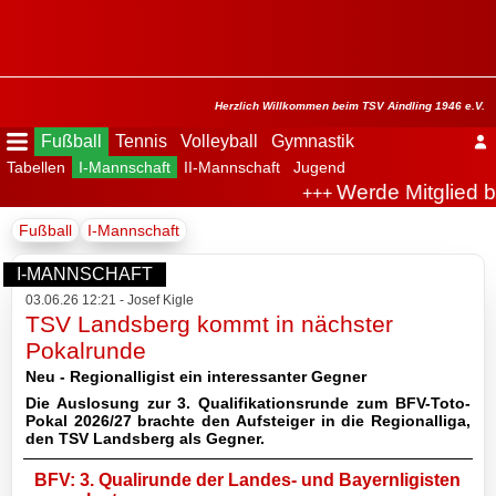
Menü
ausblenden
Startseite
Herzlich Willkommen beim TSV Aindling 1946 e.V.
Fußball
Tennis
Volleyball
Gymnastik
Tabellen
I-Mannschaft
II-Mannschaft
Jugend
Der
Werde Mitglied b
+++
Verein
Fußball
I-Mannschaft
Fußball
I-MANNSCHAFT
03.06.26 12:21 - Josef Kigle
Spielplan
TSV Landsberg kommt in nächster
Pokalrunde
Tabellen
Neu - Regionalligist ein interessanter Gegner
Die Auslosung zur 3. Qualifikationsrunde zum BFV-Toto-
I-
Pokal 2026/27 brachte den Aufsteiger in die Regionalliga,
Mannschaft
den TSV Landsberg als Gegner.
BFV: 3. Qualirunde der Landes- und Bayernligisten
Archiv