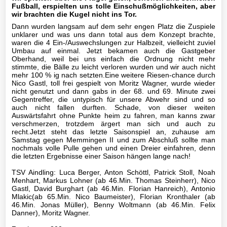
Fußball, erspielten uns tolle Einschußmöglichkeiten, aber
wir brachten die Kugel nicht ins Tor.
II-
Dann wurden langsam auf dem sehr engen Platz die Zuspiele
Mannschaft
unklarer und was uns dann total aus dem Konzept brachte,
waren die 4 Ein-/Auswechslungen zur Halbzeit, vielleicht zuviel
III-
Umbau auf einmal. Jetzt bekamen auch die Gastgeber
Oberhand, weil bei uns einfach die Ordnung nicht mehr
Mannschaft
stimmte, die Bälle zu leicht verloren wurden und wir auch nicht
mehr 100 % ig nach setzten.Eine weitere Riesen-chance durch
Seniorenfußball
Nico Gastl, toll frei gespielt von Moritz Wagner, wurde wieder
nicht genutzt und dann gabs in der 68. und 69. Minute zwei
Gegentreffer, die untypisch für unsere Abwehr sind und so
Jugendfußball
auch nicht fallen durften. Schade, von dieser weiten
Auswärtsfahrt ohne Punkte heim zu fahren, man kanns zwar
verschmerzen, trotzdem ärgert man sich und auch zu
Tennis
recht.Jetzt steht das letzte Saisonspiel an, zuhause am
Samstag gegen Memmingen II und zum Abschluß sollte man
nochmals volle Pulle gehen und einen Dreier einfahren, denn
Volleyball
die letzten Ergebnisse einer Saison hängen lange nach!
TSV Aindling: Luca Berger, Anton Schöttl, Patrick Stoll, Noah
Stockschützen
Menhart, Markus Lohner (ab 46.Min. Thomas Steinherr), Nico
Gastl, David Burghart (ab 46.Min. Florian Hanreich), Antonio
Mlakic(ab 65.Min. Nico Baumeister), Florian Kronthaler (ab
Gymnastik
46.Min. Jonas Müller), Benny Woltmann (ab 46.Min. Felix
Danner), Moritz Wagner.