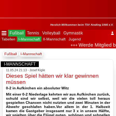
Menü
ausblenden
Startseite
Herzlich Willkommen beim TSV Aindling 1946 e.V.
Fußball
Tennis
Volleyball
Gymnastik
Tabellen
I-Mannschaft
II-Mannschaft
Jugend
Der
Werde Mitglied b
+++
Verein
Fußball
I-Mannschaft
Fußball
I-MANNSCHAFT
11.05.24 21:13 - Josef Kigle
Spielplan
Dieses Spiel hätten wir klar gewinnen
müssen
Tabellen
0-2 in Aufkirchen ein absoluter Witz
Mit einer 0-2 Niederlage kehrten wir aus Aufkirchen zurück,
I-
schuld sind wir selbst, weil wir die vielen toll heraus
Mannschaft
gespielten Chancen nicht nutzten und zwei Minuten in der
Abwehr geschlafen haben.Vor allem in der 1. Halbzeit
kamen die Gastgeber insgesamt nur 3 x in unsere Hälfte,
Archiv
wir spielten über die Flügel guten, schönen und schnellen