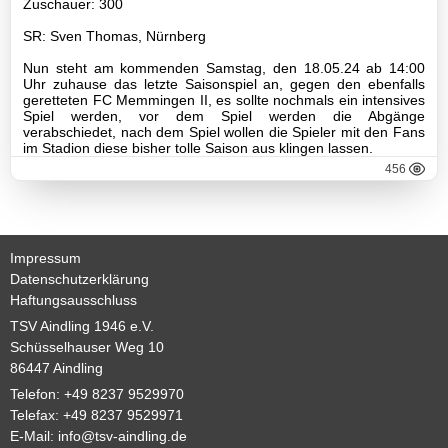
Basketball
Zuschauer: 300
SR: Sven Thomas, Nürnberg
Nun steht am kommenden Samstag, den 18.05.24 ab 14:00
TSV
Uhr zuhause das letzte Saisonspiel an, gegen den ebenfalls
geretteten FC Memmingen II, es sollte nochmals ein intensives
Gaststätte
Spiel werden, vor dem Spiel werden die Abgänge
verabschiedet, nach dem Spiel wollen die Spieler mit den Fans
im Stadion diese bisher tolle Saison aus klingen lassen.
456
Sponsoren
Terminkalender
Impressum
Fotogalerie
Datenschutzerklärung
Haftungsausschluss
TSV Aindling 1946 e.V.
Wegbeschreibung
Schüsselhauser Weg 10
86447 Aindling
Archiv
Telefon: +49 8237 9529970
Telefax: +49 8237 9529971
Impressum
E-Mail:
info@tsv-aindling.de