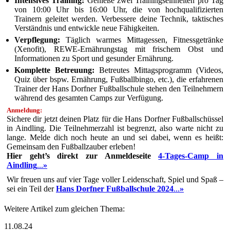
Intensives Training:
Genieße zwei Trainingseinheiten pro Tag
von 10:00 Uhr bis 16:00 Uhr, die von hochqualifizierten
Trainern geleitet werden. Verbessere deine Technik, taktisches
Verständnis und entwickle neue Fähigkeiten.
Verpflegung:
Täglich warmes Mittagessen, Fitnessgetränke
(Xenofit), REWE-Ernährungstag mit frischem Obst und
Informationen zu Sport und gesunder Ernährung.
Komplette Betreuung:
Betreutes Mittagsprogramm (Videos,
Quiz über bspw. Ernährung, Fußballbingo, etc.), die erfahrenen
Trainer der Hans Dorfner Fußballschule stehen den Teilnehmern
während des gesamten Camps zur Verfügung.
Anmeldung:
Sichere dir jetzt deinen Platz für die Hans Dorfner Fußballschüssel
in Aindling. Die Teilnehmerzahl ist begrenzt, also warte nicht zu
lange. Melde dich noch heute an und sei dabei, wenn es heißt:
Gemeinsam den Fußballzauber erleben!
Hier geht’s direkt zur Anmeldeseite
4-Tages-Camp in
Aindling
...
»
Wir freuen uns auf vier Tage voller Leidenschaft, Spiel und Spaß –
sei ein Teil der
Hans Dorfner Fußballschule 2024
...
»
Weitere Artikel zum gleichen Thema:
11.08.24