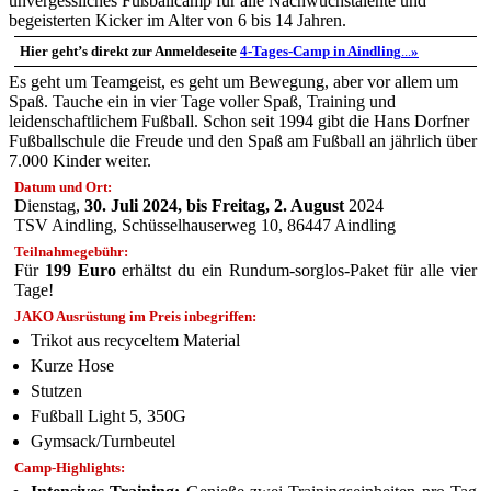
unvergessliches Fußballcamp für alle Nachwuchstalente und
begeisterten Kicker im Alter von 6 bis 14 Jahren.
Hier geht’s direkt zur Anmeldeseite
4-Tages-Camp in Aindling
...
»
Es geht um Teamgeist, es geht um Bewegung, aber vor allem um
Spaß. Tauche ein in vier Tage voller Spaß, Training und
leidenschaftlichem Fußball. Schon seit 1994 gibt die Hans Dorfner
Fußballschule die Freude und den Spaß am Fußball an jährlich über
7.000 Kinder weiter.
Datum und Ort:
Dienstag,
30. Juli 2024, bis Freitag, 2. August
2024
TSV Aindling, Schüsselhauserweg 10, 86447 Aindling
Teilnahmegebühr:
Für
199 Euro
erhältst du ein Rundum-sorglos-Paket für alle vier
Tage!
JAKO Ausrüstung im Preis inbegriffen:
Trikot aus recyceltem Material
Kurze Hose
Stutzen
Fußball Light 5, 350G
Gymsack/Turnbeutel
Camp-Highlights: