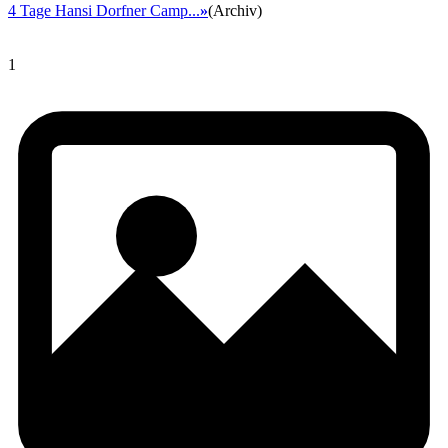
4 Tage Hansi Dorfner Camp...
»
(Archiv)
1