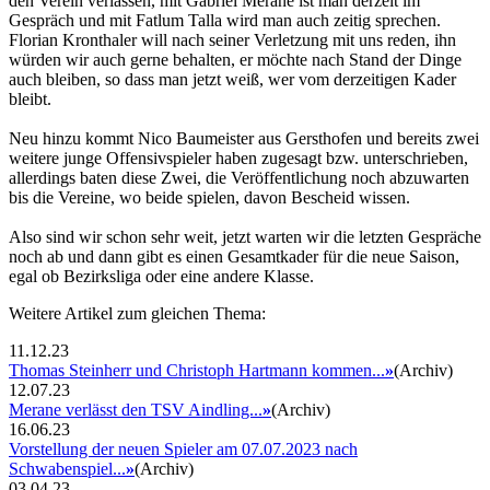
den Verein verlassen, mit Gabriel Merane ist man derzeit im
Gespräch und mit Fatlum Talla wird man auch zeitig sprechen.
Florian Kronthaler will nach seiner Verletzung mit uns reden, ihn
würden wir auch gerne behalten, er möchte nach Stand der Dinge
auch bleiben, so dass man jetzt weiß, wer vom derzeitigen Kader
bleibt.
Neu hinzu kommt Nico Baumeister aus Gersthofen und bereits zwei
weitere junge Offensivspieler haben zugesagt bzw. unterschrieben,
allerdings baten diese Zwei, die Veröffentlichung noch abzuwarten
bis die Vereine, wo beide spielen, davon Bescheid wissen.
Also sind wir schon sehr weit, jetzt warten wir die letzten Gespräche
noch ab und dann gibt es einen Gesamtkader für die neue Saison,
egal ob Bezirksliga oder eine andere Klasse.
Weitere Artikel zum gleichen Thema:
11.12.23
Thomas Steinherr und Christoph Hartmann kommen...
»
(Archiv)
12.07.23
Merane verlässt den TSV Aindling...
»
(Archiv)
16.06.23
Vorstellung der neuen Spieler am 07.07.2023 nach
Schwabenspiel...
»
(Archiv)
03.04.23