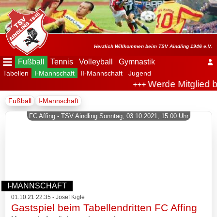
Menü
ausblenden
Startseite
Herzlich Willkommen beim TSV Aindling 1946 e.V.
Fußball
Tennis
Volleyball
Gymnastik
Tabellen
I-Mannschaft
II-Mannschaft
Jugend
Der
Werde Mitglied b
+++
Verein
Fußball
I-Mannschaft
Fußball
FC Affing - TSV Aindling Sonntag, 03.10.2021, 15:00 Uhr
Spielplan
Tabellen
I-
I-MANNSCHAFT
Mannschaft
01.10.21 22:35 - Josef Kigle
Gastspiel beim Tabellendritten FC Affing
Archiv