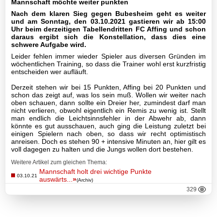
Mannschaft möchte weiter punkten
Nach dem klaren Sieg gegen Bubesheim geht es weiter
II-
und am Sonntag, den 03.10.2021 gastieren wir ab 15:00
Mannschaft
Uhr beim derzeitigen Tabellendritten FC Affing und schon
daraus ergibt sich die Konstellation, dass dies eine
schwere Aufgabe wird.
III-
Leider fehlen immer wieder Spieler aus diversen Gründen im
Mannschaft
wöchentlichen Training, so dass die Trainer wohl erst kurzfristig
entscheiden wer aufläuft.
Seniorenfußball
Derzeit stehen wir bei 15 Punkten, Affing bei 20 Punkten und
schon das zeigt auf, was los sein muß. Wollen wir weiter nach
Jugendfußball
oben schauen, dann sollte ein Dreier her, zumindest darf man
nicht verlieren, obwohl eigentlich ein Remis zu wenig ist. Stellt
man endlich die Leichtsinnsfehler in der Abwehr ab, dann
Tennis
könnte es gut ausschauen, auch ging die Leistung zuletzt bei
einigen Spielern nach oben, so dass wir recht optimistisch
anreisen. Doch es stehen 90 + intensive Minuten an, hier gilt es
Volleyball
voll dagegen zu halten und die Jungs wollen dort bestehen.
Weitere Artikel zum gleichen Thema:
Stockschützen
Mannschaft holt drei wichtige Punkte
03.10.21
auswärts...
»
(Archiv)
329
Gymnastik