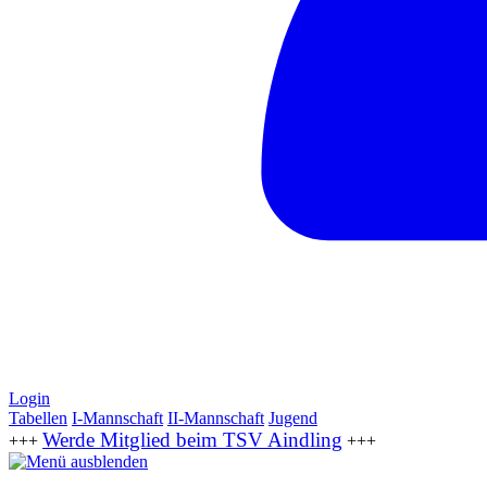
Login
Tabellen
I-Mannschaft
II-Mannschaft
Jugend
Werde Mitglied beim TSV Aindling
+++
+++