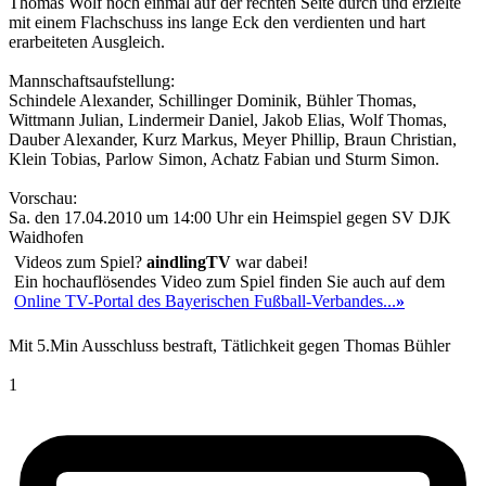
Thomas Wolf noch einmal auf der rechten Seite durch und erzielte
mit einem Flachschuss ins lange Eck den verdienten und hart
erarbeiteten Ausgleich.
Mannschaftsaufstellung:
Schindele Alexander, Schillinger Dominik, Bühler Thomas,
Wittmann Julian, Lindermeir Daniel, Jakob Elias, Wolf Thomas,
Dauber Alexander, Kurz Markus, Meyer Phillip, Braun Christian,
Klein Tobias, Parlow Simon, Achatz Fabian und Sturm Simon.
Vorschau:
Sa. den 17.04.2010 um 14:00 Uhr ein Heimspiel gegen SV DJK
Waidhofen
Videos zum Spiel?
aindlingTV
war dabei!
Ein hochauflösendes Video zum Spiel finden Sie auch auf dem
Online TV-Portal des Bayerischen Fußball-Verbandes...
»
Mit 5.Min Ausschluss bestraft, Tätlichkeit gegen Thomas Bühler
1