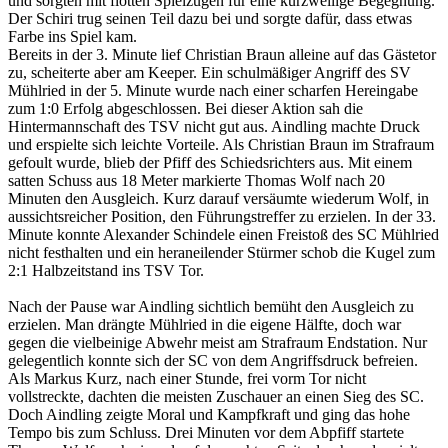
und sorgten mit flotten Spielzügen für eine kurzweilige Begegnung.
Der Schiri trug seinen Teil dazu bei und sorgte dafür, dass etwas
Farbe ins Spiel kam.
Bereits in der 3. Minute lief Christian Braun alleine auf das Gästetor
zu, scheiterte aber am Keeper. Ein schulmäßiger Angriff des SV
Mühlried in der 5. Minute wurde nach einer scharfen Hereingabe
zum 1:0 Erfolg abgeschlossen. Bei dieser Aktion sah die
Hintermannschaft des TSV nicht gut aus. Aindling machte Druck
und erspielte sich leichte Vorteile. Als Christian Braun im Strafraum
gefoult wurde, blieb der Pfiff des Schiedsrichters aus. Mit einem
satten Schuss aus 18 Meter markierte Thomas Wolf nach 20
Minuten den Ausgleich. Kurz darauf versäumte wiederum Wolf, in
aussichtsreicher Position, den Führungstreffer zu erzielen. In der 33.
Minute konnte Alexander Schindele einen Freistoß des SC Mühlried
nicht festhalten und ein heraneilender Stürmer schob die Kugel zum
2:1 Halbzeitstand ins TSV Tor.
Nach der Pause war Aindling sichtlich bemüht den Ausgleich zu
erzielen. Man drängte Mühlried in die eigene Hälfte, doch war
gegen die vielbeinige Abwehr meist am Strafraum Endstation. Nur
gelegentlich konnte sich der SC von dem Angriffsdruck befreien.
Als Markus Kurz, nach einer Stunde, frei vorm Tor nicht
vollstreckte, dachten die meisten Zuschauer an einen Sieg des SC.
Doch Aindling zeigte Moral und Kampfkraft und ging das hohe
Tempo bis zum Schluss. Drei Minuten vor dem Abpfiff startete