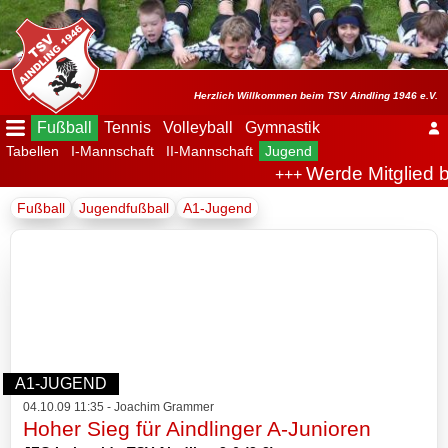
Menü
ausblenden
Startseite
Herzlich Willkommen beim TSV Aindling 1946 e.V.
Fußball
Tennis
Volleyball
Gymnastik
Tabellen
I-Mannschaft
II-Mannschaft
Jugend
Der
Werde Mitglied b
+++
Verein
Fußball
Jugendfußball
A1-Jugend
Fußball
Spielplan
Tabellen
I-
A1-JUGEND
Mannschaft
04.10.09 11:35 - Joachim Grammer
Hoher Sieg für Aindlinger A-Junioren
II-