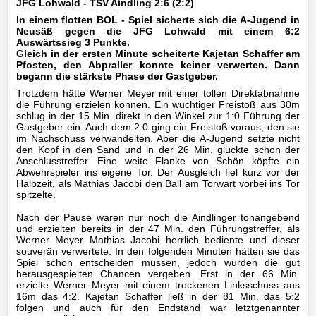
JFG Lohwald - TSV Aindling 2:6 (2:2)
Mannschaft
In einem flotten BOL - Spiel sicherte sich die A-Jugend in
Neusäß gegen die JFG Lohwald mit einem 6:2
III-
Auswärtssieg 3 Punkte.
Gleich in der ersten Minute scheiterte Kajetan Schaffer am
Mannschaft
Pfosten, den Abpraller konnte keiner verwerten. Dann
begann die stärkste Phase der Gastgeber.
Seniorenfußball
Trotzdem hätte Werner Meyer mit einer tollen Direktabnahme
die Führung erzielen können. Ein wuchtiger Freistoß aus 30m
Jugendfußball
schlug in der 15 Min. direkt in den Winkel zur 1:0 Führung der
Gastgeber ein. Auch dem 2:0 ging ein Freistoß voraus, den sie
im Nachschuss verwandelten. Aber die A-Jugend setzte nicht
A1-
den Kopf in den Sand und in der 26 Min. glückte schon der
Jugend
Anschlusstreffer. Eine weite Flanke von Schön köpfte ein
Abwehrspieler ins eigene Tor. Der Ausgleich fiel kurz vor der
Halbzeit, als Mathias Jacobi den Ball am Torwart vorbei ins Tor
Archiv
spitzelte.
Nach der Pause waren nur noch die Aindlinger tonangebend
A2-
und erzielten bereits in der 47 Min. den Führungstreffer, als
Jugend
Werner Meyer Mathias Jacobi herrlich bediente und dieser
souverän verwertete. In den folgenden Minuten hätten sie das
Spiel schon entscheiden müssen, jedoch wurden die gut
B1-
herausgespielten Chancen vergeben. Erst in der 66 Min.
Jugend
erzielte Werner Meyer mit einem trockenen Linksschuss aus
16m das 4:2. Kajetan Schaffer ließ in der 81 Min. das 5:2
folgen und auch für den Endstand war letztgenannter
B2-