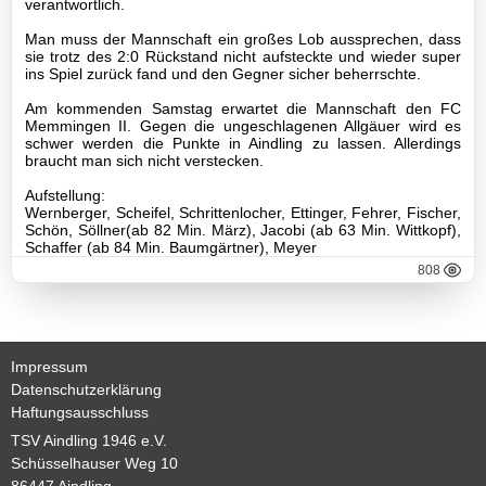
verantwortlich.
Jugend
Man muss der Mannschaft ein großes Lob aussprechen, dass
C1-
sie trotz des 2:0 Rückstand nicht aufsteckte und wieder super
ins Spiel zurück fand und den Gegner sicher beherrschte.
Jugend
Am kommenden Samstag erwartet die Mannschaft den FC
C2-
Memmingen II. Gegen die ungeschlagenen Allgäuer wird es
schwer werden die Punkte in Aindling zu lassen. Allerdings
Jugend
braucht man sich nicht verstecken.
D1-
Aufstellung:
Wernberger, Scheifel, Schrittenlocher, Ettinger, Fehrer, Fischer,
Jugend
Schön, Söllner(ab 82 Min. März), Jacobi (ab 63 Min. Wittkopf),
Schaffer (ab 84 Min. Baumgärtner), Meyer
D2-
808
Jugend
D3-
Jugend
Impressum
Datenschutzerklärung
E1-
Haftungsausschluss
Jugend
TSV Aindling 1946 e.V.
Schüsselhauser Weg 10
E2-
86447 Aindling