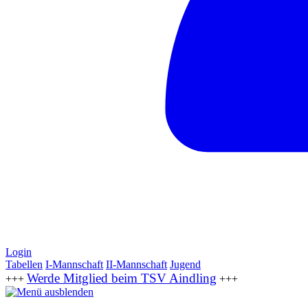
Login
Tabellen
I-Mannschaft
II-Mannschaft
Jugend
Werde Mitglied beim TSV Aindling
+++
+++