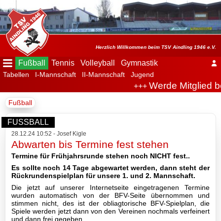
Menü
ausblenden
Startseite
Herzlich Willkommen beim TSV Aindling 1946 e.V.
Fußball
Tennis
Volleyball
Gymnastik
Tabellen
I-Mannschaft
II-Mannschaft
Jugend
Der
Werde Mitglied b
+++
Verein
Fußball
Fußball
FUSSBALL
28.12.24 10:52 - Josef Kigle
Spielplan
Abwarten bis Termine fest stehen
Termine für Frühjahrsrunde stehen noch NICHT fest..
Tabellen
Es sollte noch 14 Tage abgewartet werden, dann steht der
Rückrundenspielplan für unsere 1. und 2. Mannschaft.
I-
Die jetzt auf unserer Internetseite eingetragenen Termine
Mannschaft
wurden automatisch von der BFV-Seite übernommen und
stimmen nicht, des ist der obliagtorische BFV-Spielplan, die
Spiele werden jetzt dann von den Vereinen nochmals verfeinert
II-
und dann frei gegeben.