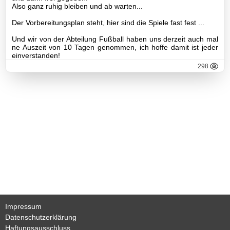
Mannschaft
Also ganz ruhig bleiben und ab warten...
Der Vorbereitungsplan steht, hier sind die Spiele fast fest ...
III-
Und wir von der Abteilung Fußball haben uns derzeit auch mal
Mannschaft
ne Auszeit von 10 Tagen genommen, ich hoffe damit ist jeder
einverstanden!
Seniorenfußball
298
Jugendfußball
Tennis
Volleyball
Stockschützen
Gymnastik
Impressum
Basketball
Datenschutzerklärung
Haftungsausschluss