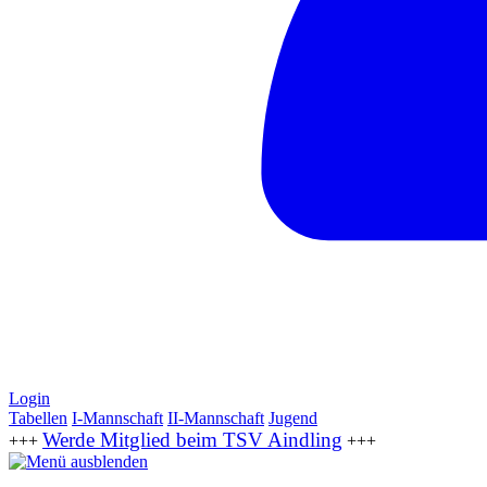
Login
Tabellen
I-Mannschaft
II-Mannschaft
Jugend
Werde Mitglied beim TSV Aindling
+++
+++