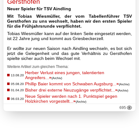
Gersthofen
Neuer Spieler für TSV Aindling
II-
Mit Tobias Wiesmüller, der vom Tabellenführer TSV
Mannschaft
Gersthofen zu uns wechselt, haben wir den ersten Spieler
für die Frühjahrsrunde verpflichtet.
III-
Tobias Wiesmüller kann auf der linken Seite eingesetzt werden,
Mannschaft
ist 22 Jahre jung und kommt aus Griesbeckerzell.
Er wollte zur neuen Saison nach Aindling wechseln, es bot sich
Seniorenfußball
jetzt die Gelegenheit und das gute Verhältnis zu Gersthofen
spielte sicher auch beim Wechsel mit.
Jugendfußball
Weitere Artikel zum gleichen Thema:
Herber Verlust eines jungen, talentierten
13.08.20
Tennis
Angreifers...
»
(Archiv)
Phillip Baier kommt von Schwaben Augsburg...
»
05.08.20
(Archiv)
Bisher drei externe Neuzugänge verpflichtet...
»
01.04.20
(Archiv)
Volleyball
Neue Spieler werden nach 1. Punktspiel gegen
06.03.20
Holzkirchen vorgestellt...
»
(Archiv)
Stockschützen
695
Gymnastik