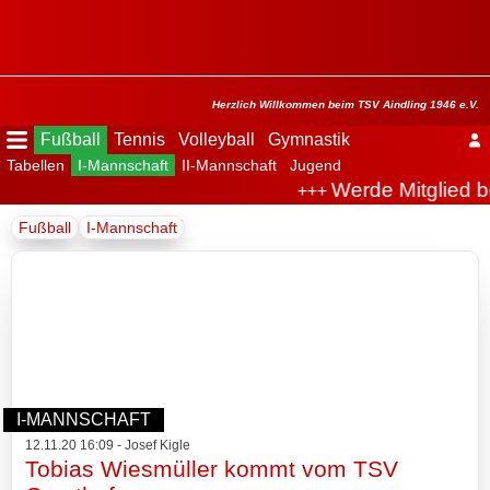
Menü
ausblenden
Startseite
Herzlich Willkommen beim TSV Aindling 1946 e.V.
Fußball
Tennis
Volleyball
Gymnastik
Tabellen
I-Mannschaft
II-Mannschaft
Jugend
Der
Werde Mitglied b
+++
Verein
Fußball
I-Mannschaft
Fußball
Spielplan
Tabellen
I-
I-MANNSCHAFT
Mannschaft
12.11.20 16:09 - Josef Kigle
Tobias Wiesmüller kommt vom TSV
Archiv