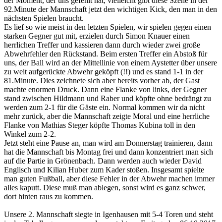
der Moment, der uns gefehlt hat, vielleicht gibt diese Szene in der
92.Minute der Mannschaft jetzt den wichtigen Kick, den man in den
nächsten Spielen braucht.
Es lief so wie meist in den letzten Spielen, wir spielen gegen einen
starken Gegner gut mit, erzielen durch Simon Knauer einen
herrlichen Treffer und kassieren dann durch wieder zwei große
Abwehrfehler den Rückstand. Beim ersten Treffer ein Abstoß für
uns, der Ball wird an der Mittellinie von einem Aystetter über unsere
zu weit aufgerückte Abwehr geköpft (!!) und es stand 1-1 in der
81.Minute. Dies zeichnete sich aber bereits vorher ab, der Gast
machte enormen Druck. Dann eine Flanke von links, der Gegner
stand zwischen Hildmann und Raber und köpfte ohne bedrängt zu
werden zum 2-1 für die Gäste ein. Normal kommen wir da nicht
mehr zurück, aber die Mannschaft zeigte Moral und eine herrliche
Flanke von Mathias Steger köpfte Thomas Kubina toll in den
Winkel zum 2-2.
Jetzt steht eine Pause an, man wird am Donnerstag trainieren, dann
hat die Mannschaft bis Montag frei und dann konzentriert man sich
auf die Partie in Grönenbach. Dann werden auch wieder David
Englisch und Kilian Huber zum Kader stoßen. Insgesamt spielte
man guten Fußball, aber diese Fehler in der Abwehr machen immer
alles kaputt. Diese muß man ablegen, sonst wird es ganz schwer,
dort hinten raus zu kommen.
Unsere 2. Mannschaft siegte in Igenhausen mit 5-4 Toren und steht