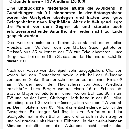
FC Gundelfingen - TSV Aindling 1:0 (0:0)
Mannschaft
Eine unglückliche Niederlage mußte die A-Jugend in
Gundelfingen mit 0:1 hinnehmen. In der Anfangsphase
III-
waren die Gastgeber überlegen und hatten zwei gute
Gelegenheiten nach Kopfbällen. Aber die A-Jugend legte
Mannschaft
die Furcht vor dem Gegner ab und startete auch
erfolgversprechende Angriffe, die leider nicht zu Ende
Seniorenfußball
gespielt wurden.
Des weiteren scheiterte Tobias Jusczak mit einen tollen
Jugendfußball
Freistoß am TW. Auch den von Markus Sauer getretenen
Freistoß aus 35 m konnte der TW zur Ecke abwehren. Luca
Berger war bei einen 16 m Schuss auf der Hut und entschärfte
A1-
diesen Ball.
Jugend
Nach der Pause war das Spiel sehr ausgeglichen. Chancen
waren bei den Gastgebern sowie auch bei der A-Jugend
Archiv
vorhanden. Stefan Brunner scheitere erneut mit einen Freistoß
am TW, der auch den Nachschuss von Andy Wiedholz
entschärfte. Luca Berger wehrte einen 16 m Schuss ab.
A2-
Sascha Mayer scheiterte mit einen weiten Ball aus 30 m am
Jugend
TW und an der Latte, Christoph Herb hätte in der 86 . Mim.
unbedingt das 1:0 erzielen müssen, allein vor dem TW vergab
er. Dann folgte in der 89. Min. das entscheidende 1:0 für die
B1-
Gastgeber. Ein langer Ball flog in den Strafraum und ihr
Jugend
Goalgetter nahm den Ball an und drehte sich in den Gegner
und vollstreckte unhaltbar zur Führung. In den verbleibenden
Minuten schaffte es die A-Jugend nicht mehr das
B2-