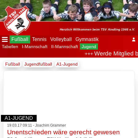
Menü
ausblenden
Startseite
Herzlich Willkommen beim TSV Aindling 1946 e.V.
Fußball
Tennis
Volleyball
Gymnastik
Tabellen
I-Mannschaft
II-Mannschaft
Jugend
Der
Werde Mitglied b
+++
Verein
Fußball
Jugendfußball
A1-Jugend
Fußball
Spielplan
Tabellen
I-
A1-JUGEND
Mannschaft
19.03.17 09:11 - Joachim Grammer
Unentschieden wäre gerecht gewesen
II-