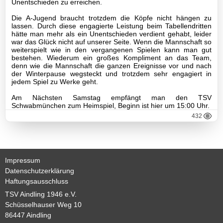
Unentschieden zu erreichen.
Jugend
Die A-Jugend braucht trotzdem die Köpfe nicht hängen zu
C1-
lassen. Durch diese engagierte Leistung beim Tabellendritten
hätte man mehr als ein Unentschieden verdient gehabt, leider
Jugend
war das Glück nicht auf unserer Seite. Wenn die Mannschaft so
weiterspielt wie in den vergangenen Spielen kann man gut
C2-
bestehen. Wiederum ein großes Kompliment an das Team,
denn wie die Mannschaft die ganzen Ereignisse vor und nach
Jugend
der Winterpause wegsteckt und trotzdem sehr engagiert in
jedem Spiel zu Werke geht.
D1-
Am Nächsten Samstag empfängt man den TSV
Jugend
Schwabmünchen zum Heimspiel, Beginn ist hier um 15:00 Uhr.
432
D2-
Jugend
D3-
Impressum
Jugend
Datenschutzerklärung
Haftungsausschluss
E1-
Jugend
TSV Aindling 1946 e.V.
Schüsselhauser Weg 10
E2-
86447 Aindling