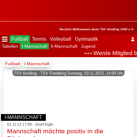
Menü
ausblenden
Startseite
Herzlich Willkommen beim TSV Aindling 1946 e.V.
Fußball
Tennis
Volleyball
Gymnastik
Tabellen
I-Mannschaft
II-Mannschaft
Jugend
Der
Werde Mitglied 
+++
Verein
Fußball
I-Mannschaft
Fußball
TSV Aindling - TSV Friedberg Sonntag, 03.11.2013, 14:00 Uhr
Spielplan
Tabellen
I-
I-MANNSCHAFT
Mannschaft
02.11.13 17:00 - Josef Kigle
Mannschaft möchte positiv in die
Archiv