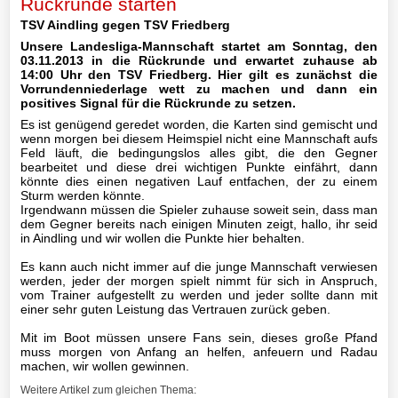
Rückrunde starten
TSV Aindling gegen TSV Friedberg
II-
Unsere Landesliga-Mannschaft startet am Sonntag, den
Mannschaft
03.11.2013 in die Rückrunde und erwartet zuhause ab
14:00 Uhr den TSV Friedberg. Hier gilt es zunächst die
III-
Vorrundenniederlage wett zu machen und dann ein
positives Signal für die Rückrunde zu setzen.
Mannschaft
Es ist genügend geredet worden, die Karten sind gemischt und
wenn morgen bei diesem Heimspiel nicht eine Mannschaft aufs
Seniorenfußball
Feld läuft, die bedingungslos alles gibt, die den Gegner
bearbeitet und diese drei wichtigen Punkte einfährt, dann
könnte dies einen negativen Lauf entfachen, der zu einem
Jugendfußball
Sturm werden könnte.
Irgendwann müssen die Spieler zuhause soweit sein, dass man
Tennis
dem Gegner bereits nach einigen Minuten zeigt, hallo, ihr seid
in Aindling und wir wollen die Punkte hier behalten.
Volleyball
Es kann auch nicht immer auf die junge Mannschaft verwiesen
werden, jeder der morgen spielt nimmt für sich in Anspruch,
vom Trainer aufgestellt zu werden und jeder sollte dann mit
Stockschützen
einer sehr guten Leistung das Vertrauen zurück geben.
Mit im Boot müssen unsere Fans sein, dieses große Pfand
Gymnastik
muss morgen von Anfang an helfen, anfeuern und Radau
machen, wir wollen gewinnen.
Weitere Artikel zum gleichen Thema: