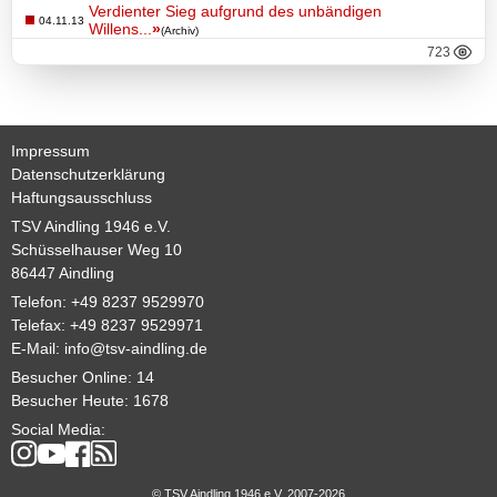
Basketball
Verdienter Sieg aufgrund des unbändigen
04.11.13
Willens...
»
(Archiv)
723
TSV
Gaststätte
Impressum
Datenschutzerklärung
Haftungsausschluss
Sponsoren
TSV Aindling 1946 e.V.
Schüsselhauser Weg 10
Terminkalender
86447 Aindling
Telefon: +49 8237 9529970
Fotogalerie
Telefax: +49 8237 9529971
E-Mail:
info@tsv-aindling.de
Wegbeschreibung
Besucher Online: 14
Besucher Heute: 1678
Archiv
Social Media:
Impressum
© TSV Aindling 1946 e.V. 2007-2026