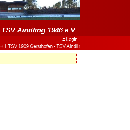
TSV Aindling 1946 e.V.
Login
+
I
: TSV 1909 Gersthofen - TSV Aindling
3:2
+++