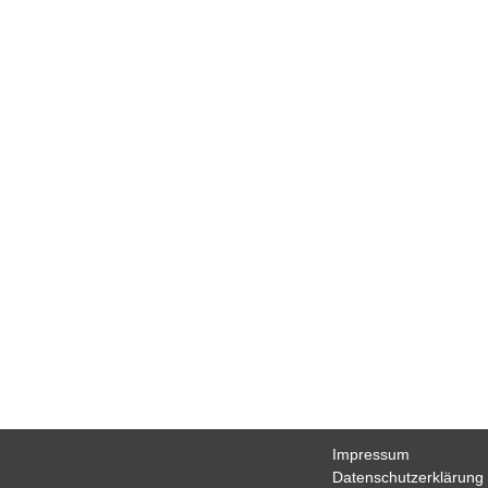
Fußball
Tennis
Volleyball
Stockschützen
Gymnastik
Basketball
TSV
Gaststätte
Sponsoren
Terminkalender
Fotogalerie
Wegbeschreibung
Archiv
Impressum
Datenschutzerklärung
Haftungsausschluss
Impressum
Datenschutzerklärung