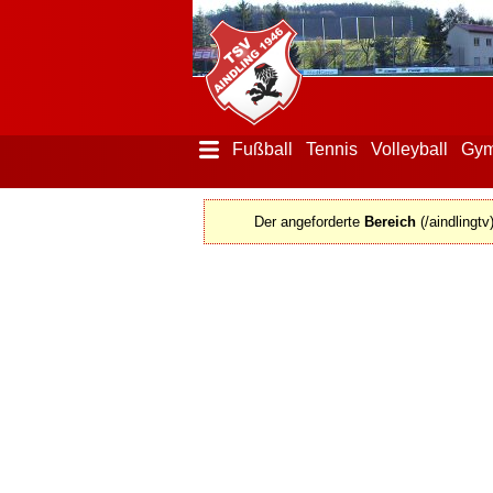
Fußball
Tennis
Volleyball
Gym
Menü
ausblenden
Der angeforderte
Bereich
(/aindlingt
Startseite
Der
Verein