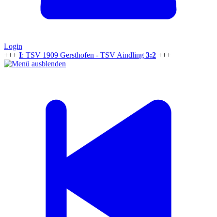
Login
+++
I
: TSV 1909 Gersthofen - TSV Aindling
3:2
+++