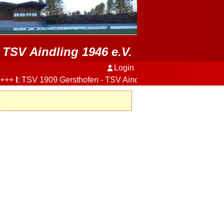
TSV Aindling 1946 e.V.
Login
++
I
: TSV 1909 Gersthofen - TSV Aindling
3:2
+++