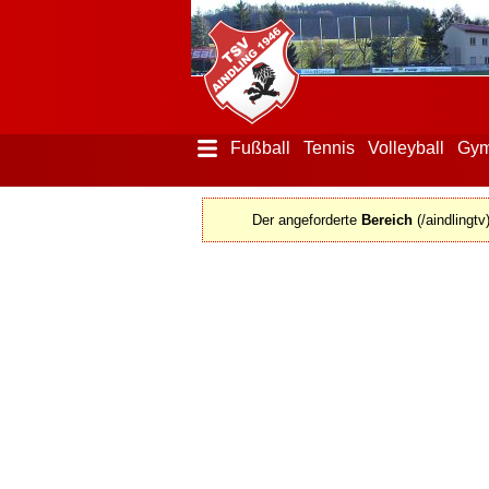
Fußball
Tennis
Volleyball
Gym
Menü
ausblenden
Der angeforderte
Bereich
(/aindlingt
Startseite
Der
Verein