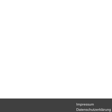
Fußball
Tennis
Volleyball
Stockschützen
Gymnastik
Basketball
TSV
Gaststätte
Sponsoren
Terminkalender
Fotogalerie
Wegbeschreibung
Archiv
Impressum
Datenschutzerklärung
Haftungsausschluss
Impressum
Datenschutzerklärung