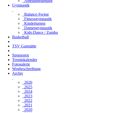
Abteilungsleitung
Gymnastik
Balance-Swing
Fitnessgymnastik
Kinderturnen
Damengymnastik
Kids-Dance / Zumba
Basketball
TSV Gaststätte
Sponsoren
Terminkalender
Fotogalerie
Wegbeschreibung
Archiv
2026
2025
2024
2023
2022
2021
2020