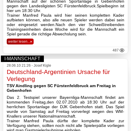
2016
Mannschaft auf der schönen Sportanlage in Gebenhofen
gegen den Landesligisten SC Fürstenfeldbruck.Spielbeginn ist
hier um 18:30 Uhr.
2015
Trainer Manfred Paula wird hier seinen kompletten Kader
aufbieten können, also alle neuen Spieler werden dabei sein
oder eingesetzt werden.Nach den vier Schweißtreibenden
2014
Trainingseinheiten diese Woche wird für die Mannschaft ein
Spiel gerade die richtige Abwechslung sein.
2013
weiter lesen...
»
2012
487
I-MANNSCHAFT
2011
28.06.10 21:26 - Josef Kigle
Deutschland-Argentinien Ursache für
2010
Verlegung
TSV Aindling gegen SC Fürstenfeldbruck am Freitag in
2009
Gebenhofen
Das 2. Testspiel unserer Bayernliga-Mannschaft findet am
2008
kommenden Freitag,den 02.07.2010 ab 18:30 Uhr auf der
herrlichen Sportanlage der DJK Gebenhofen statt. Das Spiel
wurde von Samstag auf Freitag vorverlegt wegen des WM-
Impressum
Knallers unserer Nationalmannschaft.
Datenschutzerklärung
Trainer Manfred Paula dürfte der komplette Kader zur
Verfügung stehen, sollten noch nicht alle Spielerpäße vorliegen
Haftungsausschluss
wird man Gastspielerlaubnisse einholen.