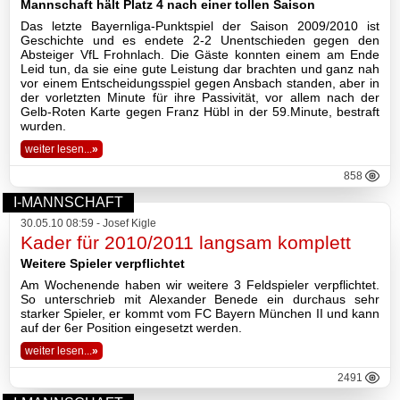
Mannschaft hält Platz 4 nach einer tollen Saison
Das letzte Bayernliga-Punktspiel der Saison 2009/2010 ist
Geschichte und es endete 2-2 Unentschieden gegen den
Absteiger VfL Frohnlach. Die Gäste konnten einem am Ende
Leid tun, da sie eine gute Leistung dar brachten und ganz nah
vor einem Entscheidungsspiel gegen Ansbach standen, aber in
der vorletzten Minute für ihre Passivität, vor allem nach der
Gelb-Roten Karte gegen Franz Hübl in der 59.Minute, bestraft
wurden.
weiter lesen...
»
858
I-MANNSCHAFT
30.05.10 08:59 - Josef Kigle
Kader für 2010/2011 langsam komplett
Weitere Spieler verpflichtet
Am Wochenende haben wir weitere 3 Feldspieler verpflichtet.
So unterschrieb mit Alexander Benede ein durchaus sehr
starker Spieler, er kommt vom FC Bayern München II und kann
auf der 6er Position eingesetzt werden.
weiter lesen...
»
2491