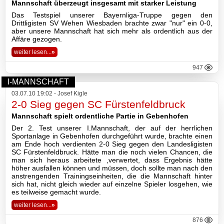
Mannschaft überzeugt insgesamt mit starker Leistung
Das Testspiel unserer Bayernliga-Truppe gegen den
Basketball
Drittligisten SV Wehen Wiesbaden brachte zwar "nur" ein 0-0,
aber unsere Mannschaft hat sich mehr als ordentlich aus der
Affäre gezogen.
weiter lesen...
»
TSV
947
Gaststätte
I-MANNSCHAFT
03.07.10 19:02 - Josef Kigle
2-0 Sieg gegen SC Fürstenfeldbruck
Sponsoren
Mannschaft spielt ordentliche Partie in Gebenhofen
Der 2. Test unserer I.Mannschaft, der auf der herrlichen
Terminkalender
Sportanlage in Gebenhofen durchgeführt wurde, brachte einen
am Ende hoch verdienten 2-0 Sieg gegen den Landesligisten
SC Fürstenfeldbruck. Hätte man die noch vielen Chancen, die
Fotogalerie
man sich heraus arbeitete ,verwertet, dass Ergebnis hätte
höher ausfallen können und müssen, doch sollte man nach den
anstrengenden Trainingseinheiten, die die Mannschaft hinter
Wegbeschreibung
sich hat, nicht gleich wieder auf einzelne Spieler losgehen, wie
es teilweise gemacht wurde.
weiter lesen...
»
Archiv
876