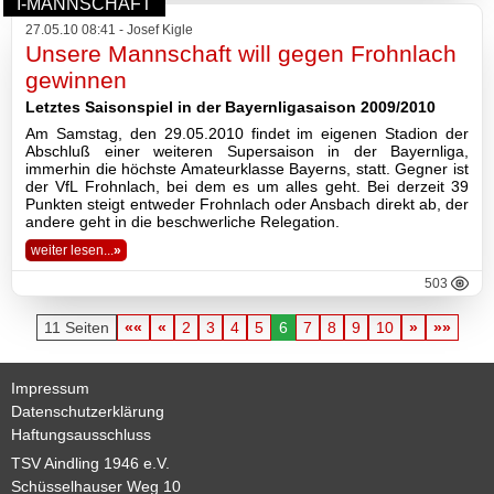
I-MANNSCHAFT
27.05.10 08:41 - Josef Kigle
Unsere Mannschaft will gegen Frohnlach
gewinnen
Letztes Saisonspiel in der Bayernligasaison 2009/2010
Am Samstag, den 29.05.2010 findet im eigenen Stadion der
Abschluß einer weiteren Supersaison in der Bayernliga,
immerhin die höchste Amateurklasse Bayerns, statt. Gegner ist
der VfL Frohnlach, bei dem es um alles geht. Bei derzeit 39
Punkten steigt entweder Frohnlach oder Ansbach direkt ab, der
andere geht in die beschwerliche Relegation.
weiter lesen...
»
503
11 Seiten
««
«
2
3
4
5
6
7
8
9
10
»
»»
Impressum
Datenschutzerklärung
Haftungsausschluss
TSV Aindling 1946 e.V.
Schüsselhauser Weg 10