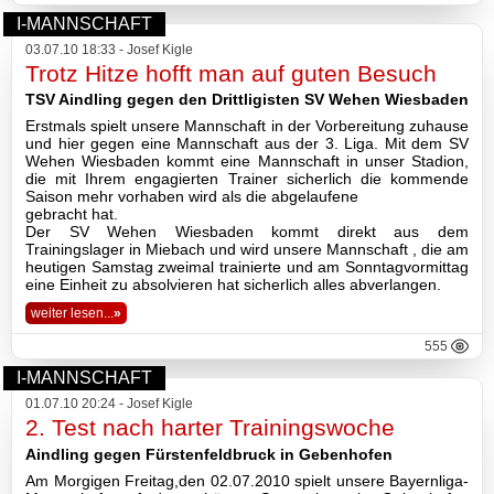
2026
I-MANNSCHAFT
03.07.10 18:33 - Josef Kigle
2025
Trotz Hitze hofft man auf guten Besuch
TSV Aindling gegen den Drittligisten SV Wehen Wiesbaden
2024
Erstmals spielt unsere Mannschaft in der Vorbereitung zuhause
und hier gegen eine Mannschaft aus der 3. Liga. Mit dem SV
2023
Wehen Wiesbaden kommt eine Mannschaft in unser Stadion,
die mit Ihrem engagierten Trainer sicherlich die kommende
Saison mehr vorhaben wird als die abgelaufene
2022
gebracht hat.
Der SV Wehen Wiesbaden kommt direkt aus dem
Trainingslager in Miebach und wird unsere Mannschaft , die am
2021
heutigen Samstag zweimal trainierte und am Sonntagvormittag
eine Einheit zu absolvieren hat sicherlich alles abverlangen.
2020
weiter lesen...
»
555
2019
I-MANNSCHAFT
2018
01.07.10 20:24 - Josef Kigle
2. Test nach harter Trainingswoche
2017
Aindling gegen Fürstenfeldbruck in Gebenhofen
Am Morgigen Freitag,den 02.07.2010 spielt unsere Bayernliga-