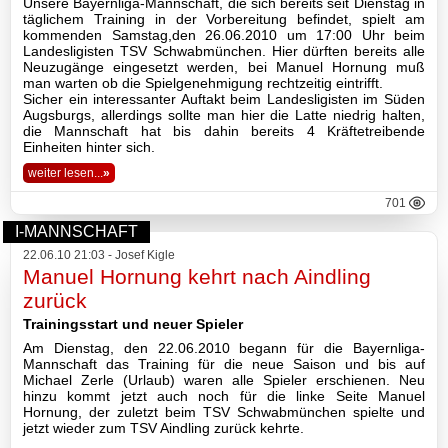
Unsere Bayernliga-Mannschaft, die sich bereits seit Dienstag in
täglichem Training in der Vorbereitung befindet, spielt am
kommenden Samstag,den 26.06.2010 um 17:00 Uhr beim
Landesligisten TSV Schwabmünchen. Hier dürften bereits alle
Neuzugänge eingesetzt werden, bei Manuel Hornung muß
man warten ob die Spielgenehmigung rechtzeitig eintrifft.
Sicher ein interessanter Auftakt beim Landesligisten im Süden
Augsburgs, allerdings sollte man hier die Latte niedrig halten,
die Mannschaft hat bis dahin bereits 4 Kräftetreibende
Einheiten hinter sich.
weiter lesen...
»
701
I-MANNSCHAFT
22.06.10 21:03 - Josef Kigle
Manuel Hornung kehrt nach Aindling
zurück
Trainingsstart und neuer Spieler
Am Dienstag, den 22.06.2010 begann für die Bayernliga-
Mannschaft das Training für die neue Saison und bis auf
Michael Zerle (Urlaub) waren alle Spieler erschienen. Neu
hinzu kommt jetzt auch noch für die linke Seite Manuel
Hornung, der zuletzt beim TSV Schwabmünchen spielte und
jetzt wieder zum TSV Aindling zurück kehrte.