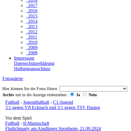
2018
2017
2016
2015
2014
2013
2012
2011
2010
2009
2008
Impressum
Datenschutzerklärung
Haftungsausschluss
Fotogalerie
Hier können Sie die Fotos filtern:
Archiv
mit in die Anzeige einbeziehen:
Ja
Nein
Fußball
-
Jugendfußball
-
C1-Jugend
3:1 gegen Vfl Ecknach und 3:1 gegen TSV Dasing
Vor dem Spiel
Fußball
-
II-Mannschaft
Flutlichtparty am Aindlinger Sportheim, 21.09.2024