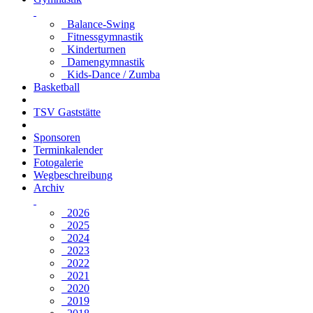
Balance-Swing
Fitnessgymnastik
Kinderturnen
Damengymnastik
Kids-Dance / Zumba
Basketball
TSV Gaststätte
Sponsoren
Terminkalender
Fotogalerie
Wegbeschreibung
Archiv
2026
2025
2024
2023
2022
2021
2020
2019