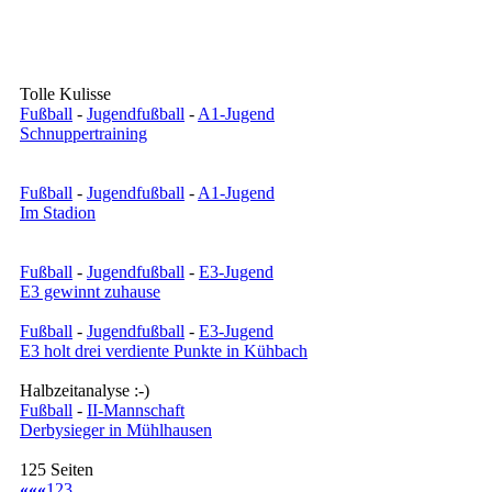
Tolle Kulisse
Fußball
-
Jugendfußball
-
A1-Jugend
Schnuppertraining
Fußball
-
Jugendfußball
-
A1-Jugend
Im Stadion
Fußball
-
Jugendfußball
-
E3-Jugend
E3 gewinnt zuhause
Fußball
-
Jugendfußball
-
E3-Jugend
E3 holt drei verdiente Punkte in Kühbach
Halbzeitanalyse :-)
Fußball
-
II-Mannschaft
Derbysieger in Mühlhausen
125 Seiten
««
«
1
2
3