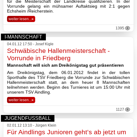
2016
für die Meisterschaft der Landkreise qualifizieren. In der
Vorrunde gelang ein mühsamer Auftaktsieg mit 2:1 gegen
Echsheim /Reicherstein.
2015
weiter lesen...
»
2014
1395
I-MANNSCHAFT
2013
04.01.12 17:50 - Josef Kigle
Schwäbische Hallenmeisterschaft -
2012
Vorrunde in Friedberg
2011
Mannschaft will sich am Dreikönigstag gut präsentieren
Am Dreikönigstag, dem 06.01.2012 findet in der tollen
Sporthalle des TSV Friedberg die Vorrunde zur Schwäbischen
2010
Hallenmeisterschaft statt, an dem heuer 8 Mannschaften
teilnehmen werden. Beginn des Turnieres ist um 15:00 Uhr mit
2009
unserem TSV Aindling.
weiter lesen...
»
2008
1127
Impressum
JUGENDFUSSBALL
02.01.12 13:10 - Jürgen Klein
Datenschutzerklärung
Für Aindlings Junioren geht’s ab jetzt um
Haftungsausschluss