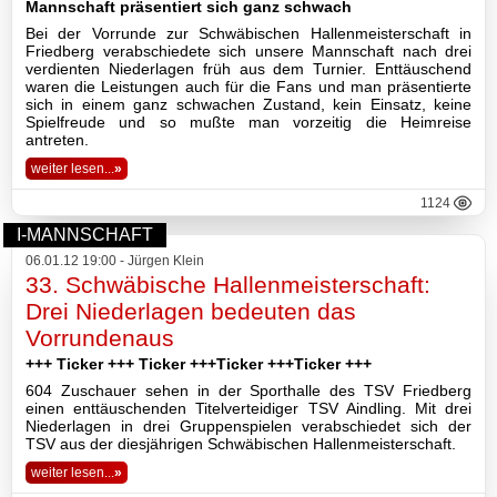
Mannschaft präsentiert sich ganz schwach
Bei der Vorrunde zur Schwäbischen Hallenmeisterschaft in
Basketball
Friedberg verabschiedete sich unsere Mannschaft nach drei
verdienten Niederlagen früh aus dem Turnier. Enttäuschend
waren die Leistungen auch für die Fans und man präsentierte
sich in einem ganz schwachen Zustand, kein Einsatz, keine
Spielfreude und so mußte man vorzeitig die Heimreise
TSV
antreten.
Gaststätte
weiter lesen...
»
1124
I-MANNSCHAFT
Sponsoren
06.01.12 19:00 - Jürgen Klein
33. Schwäbische Hallenmeisterschaft:
Terminkalender
Drei Niederlagen bedeuten das
Vorrundenaus
Fotogalerie
+++ Ticker +++ Ticker +++Ticker +++Ticker +++
604 Zuschauer sehen in der Sporthalle des TSV Friedberg
Wegbeschreibung
einen enttäuschenden Titelverteidiger TSV Aindling. Mit drei
Niederlagen in drei Gruppenspielen verabschiedet sich der
TSV aus der diesjährigen Schwäbischen Hallenmeisterschaft.
Archiv
weiter lesen...
»