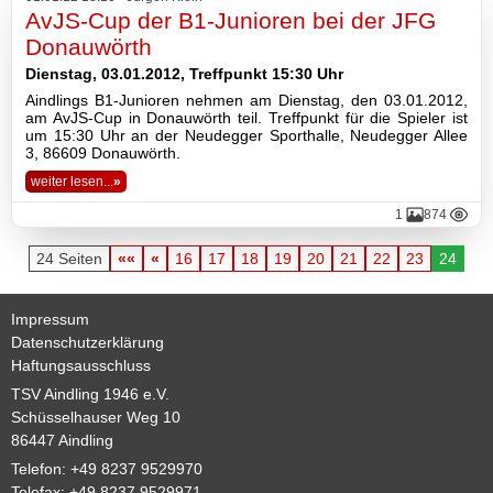
AvJS-Cup der B1-Junioren bei der JFG
Donauwörth
Dienstag, 03.01.2012, Treffpunkt 15:30 Uhr
Aindlings B1-Junioren nehmen am Dienstag, den 03.01.2012,
am AvJS-Cup in Donauwörth teil. Treffpunkt für die Spieler ist
um 15:30 Uhr an der Neudegger Sporthalle, Neudegger Allee
3, 86609 Donauwörth.
weiter lesen...
»
1
874
24 Seiten
««
«
16
17
18
19
20
21
22
23
24
Impressum
Datenschutzerklärung
Haftungsausschluss
TSV Aindling 1946 e.V.
Schüsselhauser Weg 10
86447 Aindling
Telefon: +49 8237 9529970
Telefax: +49 8237 9529971