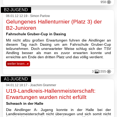
958
2026
B2-JUGEND
2025
06.01.12 12:19 - Simon Parlow
Gelungenes Hallenturnier (Platz 3) der
2024
B2-Junioren
Fahrschule Gruber-Cup in Dasing
2023
Mit nicht allzu großen Erwartungen fuhren die Aindlinger an
diesem Tag nach Dasing um am Fahrschule Gruber-Cup
teilzunehmen. Doch unerwarteter Weise schlug sich der TSV
2022
Aindling besser als man es zuvor erwarten konnte und
erreichte am Ende den dritten Platz und das völlig verdient.
2021
weiter lesen...
»
2020
3
1555
A1-JUGEND
2019
04.01.12 18:17 - Joachim Grammer
U19-Landkreis-Hallenmeisterschaft:
2018
Erwartungen wurden nicht erfüllt
Schwach in der Halle
2017
Die Aindlinger A- Jugeng konnte in der Halle bei der
Landkreismeisterschaft nicht überzeugen und sich somit nicht