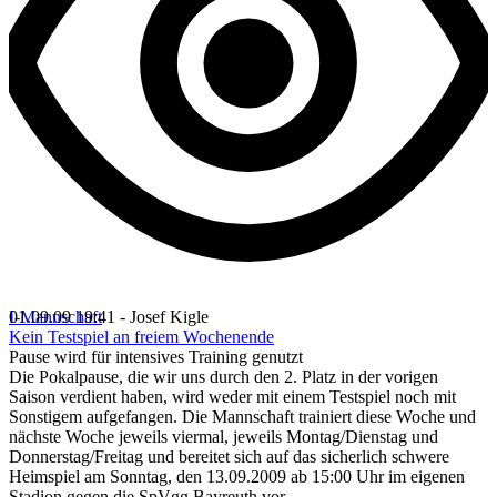
I-Mannschaft
01.09.09 19:41 - Josef Kigle
Kein Testspiel an freiem Wochenende
Pause wird für intensives Training genutzt
Die Pokalpause, die wir uns durch den 2. Platz in der vorigen
Saison verdient haben, wird weder mit einem Testspiel noch mit
Sonstigem aufgefangen. Die Mannschaft trainiert diese Woche und
nächste Woche jeweils viermal, jeweils Montag/Dienstag und
Donnerstag/Freitag und bereitet sich auf das sicherlich schwere
Heimspiel am Sonntag, den 13.09.2009 ab 15:00 Uhr im eigenen
Stadion gegen die SpVgg Bayreuth vor.