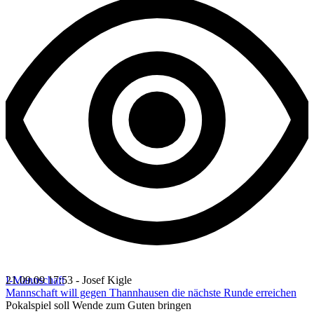
I-Mannschaft
21.09.09 17:53 - Josef Kigle
Mannschaft will gegen Thannhausen die nächste Runde erreichen
Pokalspiel soll Wende zum Guten bringen