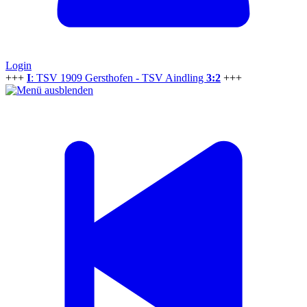
Login
+++
I
: TSV 1909 Gersthofen - TSV Aindling
3:2
+++