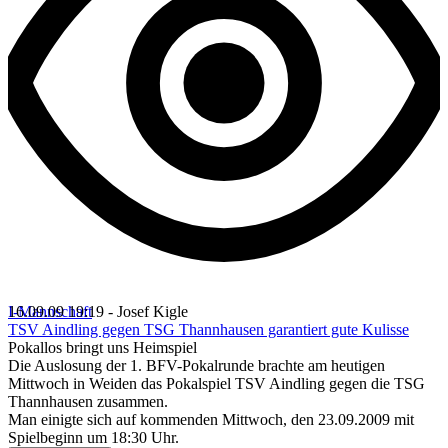
I-Mannschaft
16.09.09 19:19 - Josef Kigle
TSV Aindling gegen TSG Thannhausen garantiert gute Kulisse
Pokallos bringt uns Heimspiel
Die Auslosung der 1. BFV-Pokalrunde brachte am heutigen
Mittwoch in Weiden das Pokalspiel TSV Aindling gegen die TSG
Thannhausen zusammen.
Man einigte sich auf kommenden Mittwoch, den 23.09.2009 mit
Spielbeginn um 18:30 Uhr.