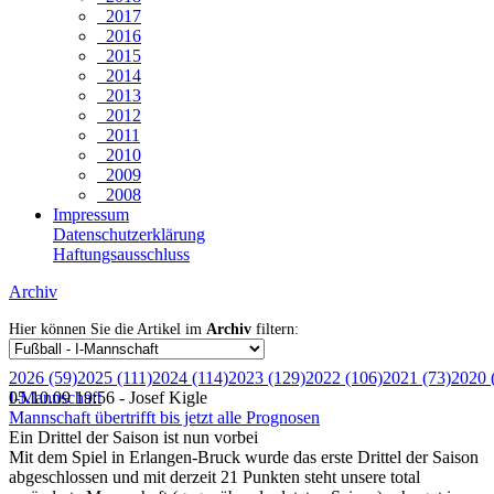
2017
2016
2015
2014
2013
2012
2011
2010
2009
2008
Impressum
Datenschutzerklärung
Haftungsausschluss
Archiv
Hier können Sie die Artikel im
Archiv
filtern:
2026 (59)
2025 (111)
2024 (114)
2023 (129)
2022 (106)
2021 (73)
2020 
I-Mannschaft
05.10.09 19:56 - Josef Kigle
Mannschaft übertrifft bis jetzt alle Prognosen
Ein Drittel der Saison ist nun vorbei
Mit dem Spiel in Erlangen-Bruck wurde das erste Drittel der Saison
abgeschlossen und mit derzeit 21 Punkten steht unsere total