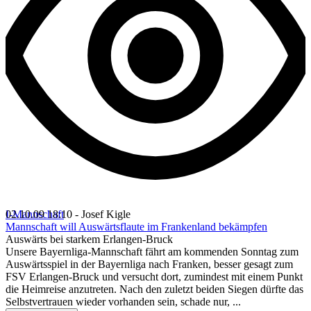
I-Mannschaft
02.10.09 18:10 - Josef Kigle
Mannschaft will Auswärtsflaute im Frankenland bekämpfen
Auswärts bei starkem Erlangen-Bruck
Unsere Bayernliga-Mannschaft fährt am kommenden Sonntag zum
Auswärtsspiel in der Bayernliga nach Franken, besser gesagt zum
FSV Erlangen-Bruck und versucht dort, zumindest mit einem Punkt
die Heimreise anzutreten. Nach den zuletzt beiden Siegen dürfte das
Selbstvertrauen wieder vorhanden sein, schade nur, ...