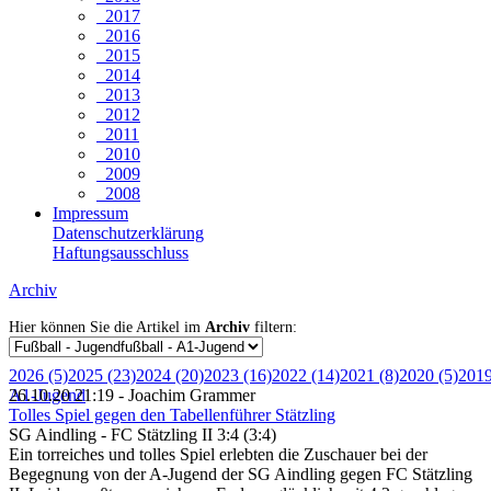
2017
2016
2015
2014
2013
2012
2011
2010
2009
2008
Impressum
Datenschutzerklärung
Haftungsausschluss
Archiv
Hier können Sie die Artikel im
Archiv
filtern:
2026 (5)
2025 (23)
2024 (20)
2023 (16)
2022 (14)
2021 (8)
2020 (5)
2019
A1-Jugend
26.10.20 21:19 - Joachim Grammer
Tolles Spiel gegen den Tabellenführer Stätzling
SG Aindling - FC Stätzling II 3:4 (3:4)
Ein torreiches und tolles Spiel erlebten die Zuschauer bei der
Begegnung von der A-Jugend der SG Aindling gegen FC Stätzling