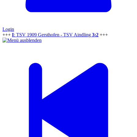
Login
+++
I
: TSV 1909 Gersthofen - TSV Aindling
3:2
+++