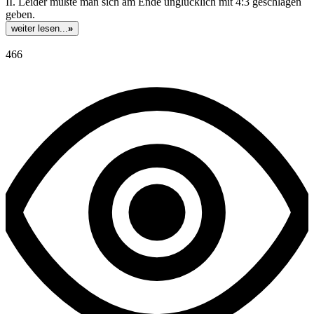
II. Leider mußte man sich am Ende unglücklich mit 4:3 geschlagen
geben.
weiter lesen...
»
466