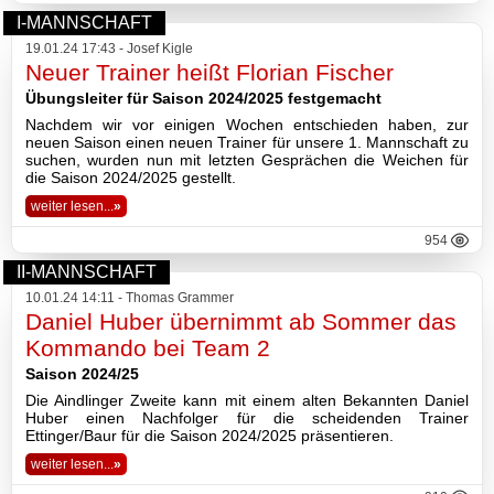
2016
I-MANNSCHAFT
2015
19.01.24 17:43 - Josef Kigle
Neuer Trainer heißt Florian Fischer
2014
Übungsleiter für Saison 2024/2025 festgemacht
Nachdem wir vor einigen Wochen entschieden haben, zur
2013
neuen Saison einen neuen Trainer für unsere 1. Mannschaft zu
suchen, wurden nun mit letzten Gesprächen die Weichen für
die Saison 2024/2025 gestellt.
2012
weiter lesen...
»
2011
954
II-MANNSCHAFT
2010
10.01.24 14:11 - Thomas Grammer
Daniel Huber übernimmt ab Sommer das
2009
Kommando bei Team 2
Saison 2024/25
2008
Die Aindlinger Zweite kann mit einem alten Bekannten Daniel
Huber einen Nachfolger für die scheidenden Trainer
Impressum
Ettinger/Baur für die Saison 2024/2025 präsentieren.
Datenschutzerklärung
weiter lesen...
»
Haftungsausschluss