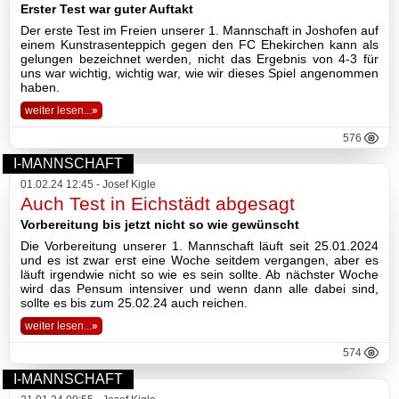
Erster Test war guter Auftakt
Der erste Test im Freien unserer 1. Mannschaft in Joshofen auf
Basketball
einem Kunstrasenteppich gegen den FC Ehekirchen kann als
gelungen bezeichnet werden, nicht das Ergebnis von 4-3 für
uns war wichtig, wichtig war, wie wir dieses Spiel angenommen
haben.
TSV
weiter lesen...
»
Gaststätte
576
I-MANNSCHAFT
01.02.24 12:45 - Josef Kigle
Sponsoren
Auch Test in Eichstädt abgesagt
Vorbereitung bis jetzt nicht so wie gewünscht
Terminkalender
Die Vorbereitung unserer 1. Mannschaft läuft seit 25.01.2024
und es ist zwar erst eine Woche seitdem vergangen, aber es
läuft irgendwie nicht so wie es sein sollte. Ab nächster Woche
Fotogalerie
wird das Pensum intensiver und wenn dann alle dabei sind,
sollte es bis zum 25.02.24 auch reichen.
Wegbeschreibung
weiter lesen...
»
574
Archiv
I-MANNSCHAFT