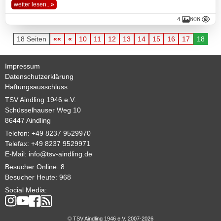
weiter lesen...
»
4
606
18 Seiten
««
«
10
11
12
13
14
15
16
17
18
Impressum
Datenschutzerklärung
Haftungsausschluss
TSV Aindling 1946 e.V.
Schüsselhauser Weg 10
86447 Aindling
Telefon: +49 8237 9529970
Telefax: +49 8237 9529971
E-Mail:
info@tsv-aindling.de
Besucher Online: 8
Besucher Heute: 968
Social Media:
© TSV Aindling 1946 e.V. 2007-2026