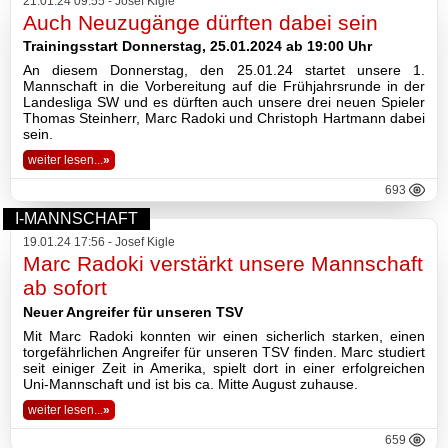
21.01.24 09:55 - Josef Kigle
2026
Auch Neuzugänge dürften dabei sein
Trainingsstart Donnerstag, 25.01.2024 ab 19:00 Uhr
2025
An diesem Donnerstag, den 25.01.24 startet unsere 1.
Mannschaft in die Vorbereitung auf die Frühjahrsrunde in der
Landesliga SW und es dürften auch unsere drei neuen Spieler
2024
Thomas Steinherr, Marc Radoki und Christoph Hartmann dabei
sein.
2023
weiter lesen...
»
2022
693
I-MANNSCHAFT
2021
19.01.24 17:56 - Josef Kigle
Marc Radoki verstärkt unsere Mannschaft
2020
ab sofort
Neuer Angreifer für unseren TSV
2019
Mit Marc Radoki konnten wir einen sicherlich starken, einen
torgefährlichen Angreifer für unseren TSV finden. Marc studiert
2018
seit einiger Zeit in Amerika, spielt dort in einer erfolgreichen
Uni-Mannschaft und ist bis ca. Mitte August zuhause.
2017
weiter lesen...
»
659