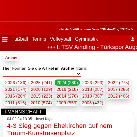
Menü
ausblenden
Startseite
Herzlich Willkommen beim TSV Aindling 1946 e.V.
Fußball
Tennis
Volleyball
Gymnastik
I
: TSV Aindling - Türkspor Augs
+++
Der
Archiv
Verein
Hier können Sie die Artikel im
Archiv
filtern:
Fußball
2026 (136)
2025 (241)
2024 (280)
2023 (293)
2022 (275)
Tennis
2021 (174)
2020 (129)
2019 (218)
2018 (287)
2017 (266)
2016 (264)
2015 (223)
2014 (276)
2013 (367)
2012 (406)
Volleyball
2011 (515)
2010 (574)
2009 (553)
2008 (432)
I-MANNSCHAFT
Stockschützen
04.02.24 18:35 - Josef Kigle
4-3 Sieg gegen Ehekirchen auf nem
Traum-Kunstrasenplatz
Gymnastik