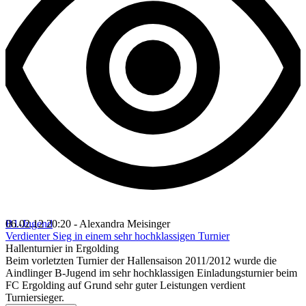
B1-Jugend
06.02.12 20:20 - Alexandra Meisinger
Verdienter Sieg in einem sehr hochklassigen Turnier
Hallenturnier in Ergolding
Beim vorletzten Turnier der Hallensaison 2011/2012 wurde die
Aindlinger B-Jugend im sehr hochklassigen Einladungsturnier beim
FC Ergolding auf Grund sehr guter Leistungen verdient
Turniersieger.