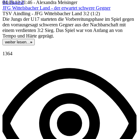
B1-Jugend
04.03.12 21:46 - Alexandra Meisinger
JFG Wittelsbacher Land - der erwartet schwere Gegner
TSV Aindling - JFG Wittelsbacher Land 3:2 (1:2)
Die Jungs der U17 starteten die Vorbereitungsphase im Spiel gegen
den vorrausgesagt schweren Gegner aus der Nachbarschaft mit
einem verdienten 3:2 Sieg. Das Spiel war von Anfang an von
Tempo und Härte geprägt.
weiter lesen...
»
1364