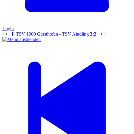
Login
+++
I
: TSV 1909 Gersthofen - TSV Aindling
3:2
+++