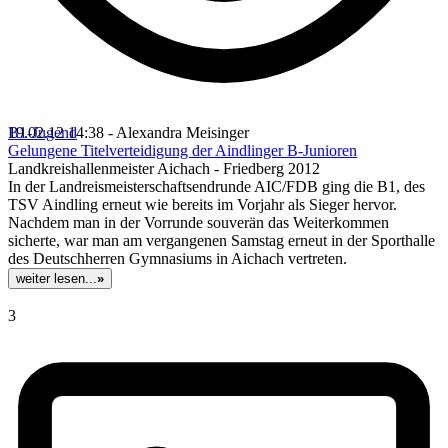
B1-Jugend
19.02.12 14:38 - Alexandra Meisinger
Gelungene Titelverteidigung der Aindlinger B-Junioren
Landkreishallenmeister Aichach - Friedberg 2012
In der Landreismeisterschaftsendrunde AIC/FDB ging die B1, des
TSV Aindling erneut wie bereits im Vorjahr als Sieger hervor.
Nachdem man in der Vorrunde souverän das Weiterkommen
sicherte, war man am vergangenen Samstag erneut in der Sporthalle
des Deutschherren Gymnasiums in Aichach vertreten.
weiter lesen...
»
3