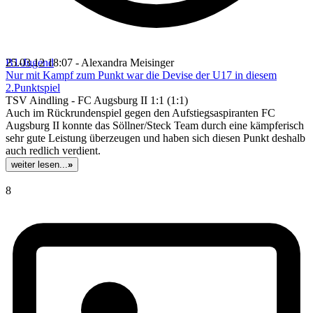
B1-Jugend
25.03.12 18:07 - Alexandra Meisinger
Nur mit Kampf zum Punkt war die Devise der U17 in diesem
2.Punktspiel
TSV Aindling - FC Augsburg II 1:1 (1:1)
Auch im Rückrundenspiel gegen den Aufstiegsaspiranten FC
Augsburg II konnte das Söllner/Steck Team durch eine kämpferisch
sehr gute Leistung überzeugen und haben sich diesen Punkt deshalb
auch redlich verdient.
weiter lesen...
»
8