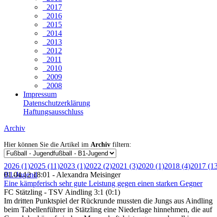
2017
2016
2015
2014
2013
2012
2011
2010
2009
2008
Impressum
Datenschutzerklärung
Haftungsausschluss
Archiv
Hier können Sie die Artikel im
Archiv
filtern:
2026 (1)
2025 (11)
2023 (1)
2022 (2)
2021 (3)
2020 (1)
2018 (4)
2017 (1
B1-Jugend
01.04.12 18:01 - Alexandra Meisinger
Eine kämpferisch sehr gute Leistung gegen einen starken Gegner
FC Stätzling - TSV Aindling 3:1 (0:1)
Im dritten Punktspiel der Rückrunde mussten die Jungs aus Aindling
beim Tabellenführer in Stätzling eine Niederlage hinnehmen, die auf