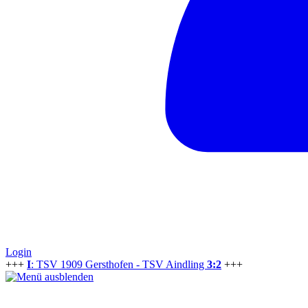
Login
+++
I
: TSV 1909 Gersthofen - TSV Aindling
3:2
+++