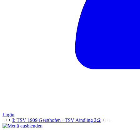
Login
+++
I
: TSV 1909 Gersthofen - TSV Aindling
3:2
+++